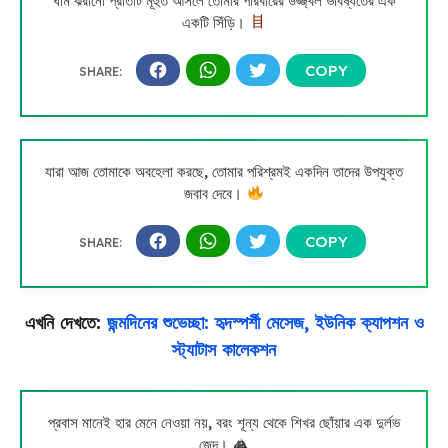
ঘাম ঝরানো প্রতিটি মূহুর্ত আসলে তোমার পরিবারের উজ্জ্বল ভবিষ্যতের এক
একটি সিঁড়ি।
যারা আজ তোমাকে অবহেলা করছে, তোমার পরিশ্রমই একদিন তাদের উপযুক্ত
জবাব দেবে।
এখনি দেখতে:
জন্মদিনের শুভেচ্ছা: হৃদস্পর্শী মেসেজ, ইউনিক ক্যাপশন ও
স্ট্যাটাস কালেকশন
প্রবাস মানেই হার মেনে নেওয়া নয়, বরং শূন্য থেকে শিখর ছোঁয়ার এক দুর্লভ
জেদ।