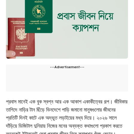
---Advertisement---
প্রবাস মানেই এক বুক স্বপ্ন আর এক আকাশ একাকীত্বের গল্প। জীবিকার
তাগিদে নাড়ির টান ছিঁড়ে ভিনদেশে পাড়ি জমানো মানুষগুলোর জীবনের
প্রতিটি দিনই কাটে এক অদ্ভুত লড়াইয়ের মধ্য দিয়ে। ২০২৬ সালে
দাঁড়িয়ে ডিজিটাল দুনিয়ায় নিজের মনের অব্যক্ত কথাগুলো প্রকাশ করতে
অনেকেই ইন্টারনেটে সেরা প্রবাস জীবন নিয়ে ক্যাপশন খুঁজে বেড়ান।