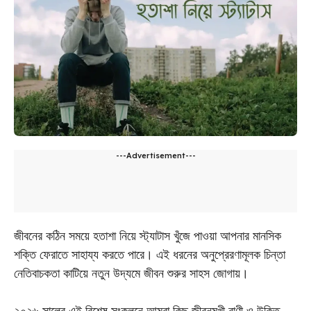
---Advertisement---
জীবনের কঠিন সময়ে হতাশা নিয়ে স্ট্যাটাস খুঁজে পাওয়া আপনার মানসিক
শক্তি ফেরাতে সাহায্য করতে পারে। এই ধরনের অনুপ্রেরণামূলক চিন্তা
নেতিবাচকতা কাটিয়ে নতুন উদ্যমে জীবন শুরুর সাহস জোগায়।
২০২৬ সালের এই বিশেষ সংকলনে আমরা কিছু জীবনমুখী বাণী ও উক্তি