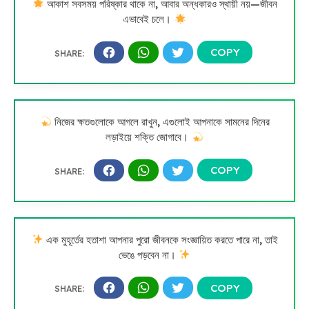
আকাশ সবসময় পরিষ্কার থাকে না, আবার অন্ধকারও স্থায়ী নয়—জীবন
এভাবেই চলে।
নিজের ক্ষতগুলোকে আগলে রাখুন, এগুলোই আপনাকে সামনের দিনের
লড়াইয়ে শক্তি জোগাবে।
এক মুহূর্তের হতাশা আপনার পুরো জীবনকে সংজ্ঞায়িত করতে পারে না, তাই
ভেঙে পড়বেন না।